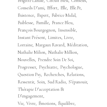
Brigitte Lahaie
Circuit Bleu
Conseils
Conseils D’ami
Effort
Elle
Elle.fr
Existence
Expert
Fabrice Midal
Faiblesse
Famille
France Bleu
François Bourgognon
Insensible
Instant Présent
Limites
Livre
Lorraine
Margaux Ravard
Méditation
Nathalie Milion
Nathalie Million
Nouvelles
Prendre Soin De Soi
Progresser
Psychiatre
Psychologue
Question Psy
Recherches
Relations
Ressentir
Soin
Sud Radio
S’épanouir
Thérapie D’acceptation Et
D’engagement
Vie
Vivre
Émotions
Équilibre