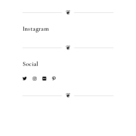
❦
Instagram
❦
Social
❦