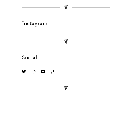
❦
Instagram
❦
Social
❦