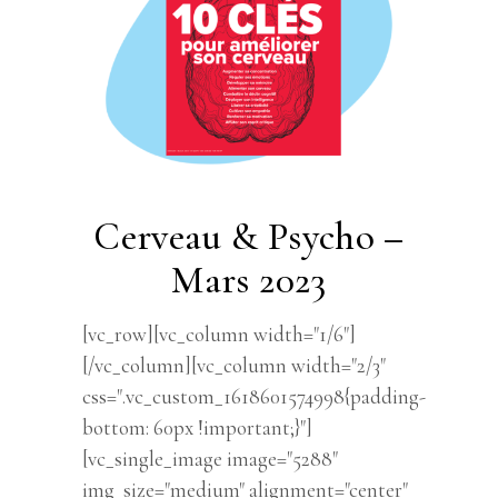
Cerveau & Psycho –
Mars 2023
[vc_row][vc_column width="1/6"]
[/vc_column][vc_column width="2/3"
css=".vc_custom_1618601574998{padding-
bottom: 60px !important;}"]
[vc_single_image image="5288"
img_size="medium" alignment="center"