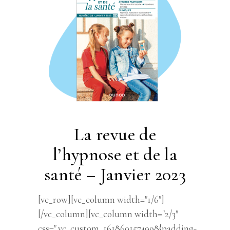
La revue de
l’hypnose et de la
santé – Janvier 2023
[vc_row][vc_column width="1/6"]
[/vc_column][vc_column width="2/3"
css=".vc_custom_1618601574998{padding-