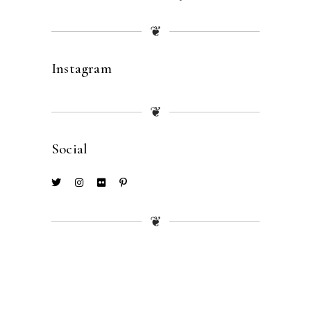
❦
Instagram
❦
Social
❦