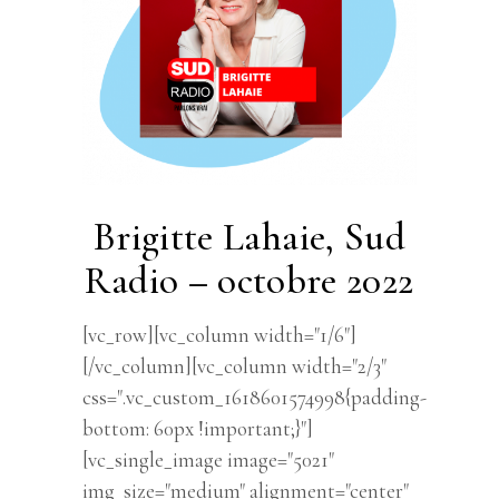
Brigitte Lahaie, Sud
Radio – octobre 2022
[vc_row][vc_column width="1/6"]
[/vc_column][vc_column width="2/3"
css=".vc_custom_1618601574998{padding-
bottom: 60px !important;}"]
[vc_single_image image="5021"
img_size="medium" alignment="center"