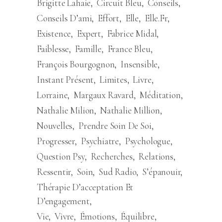
Brigitte Lahaie
Circuit Bleu
Conseils
Conseils D’ami
Effort
Elle
Elle.fr
Existence
Expert
Fabrice Midal
Faiblesse
Famille
France Bleu
François Bourgognon
Insensible
Instant Présent
Limites
Livre
Lorraine
Margaux Ravard
Méditation
Nathalie Milion
Nathalie Million
Nouvelles
Prendre Soin De Soi
Progresser
Psychiatre
Psychologue
Question Psy
Recherches
Relations
Ressentir
Soin
Sud Radio
S’épanouir
Thérapie D’acceptation Et
D’engagement
Vie
Vivre
Émotions
Équilibre