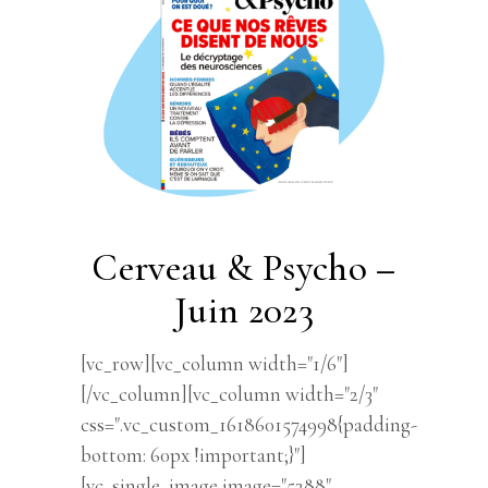
Cerveau & Psycho –
Juin 2023
[vc_row][vc_column width="1/6"]
[/vc_column][vc_column width="2/3"
css=".vc_custom_1618601574998{padding-
bottom: 60px !important;}"]
[vc_single_image image="5288"