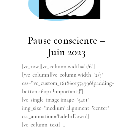
Pause consciente –
Juin 2023
[vc_row][vc_column width="1/6"]
[/vc_column][vc_column width="2/3"
css=".vc_custom_1618601574998{padding-
bottom: 60px !important;}"]
[vc_single_image image="5401"
img_size="medium" alignment="center"
css_animation="fadeInDown"]
[vc_column_text]