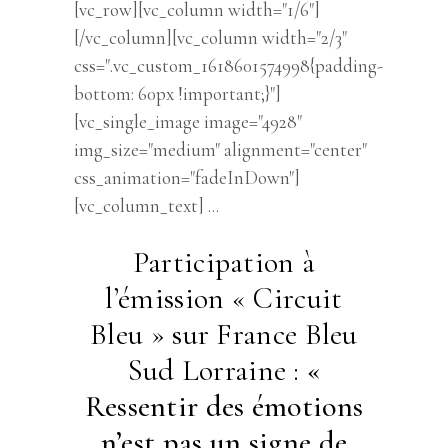
[vc_row][vc_column width="1/6"]
[/vc_column][vc_column width="2/3"
css=".vc_custom_1618601574998{padding-
bottom: 60px !important;}"]
[vc_single_image image="4928"
img_size="medium" alignment="center"
css_animation="fadeInDown"]
[vc_column_text]
Participation à
l’émission « Circuit
Bleu » sur France Bleu
Sud Lorraine :
«
Ressentir des émotions
n’est pas un signe de