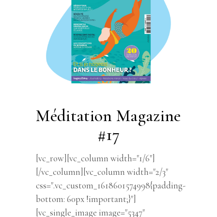
Méditation Magazine
#17
[vc_row][vc_column width="1/6"]
[/vc_column][vc_column width="2/3"
css=".vc_custom_1618601574998{padding-
bottom: 60px !important;}"]
[vc_single_image image="5347"