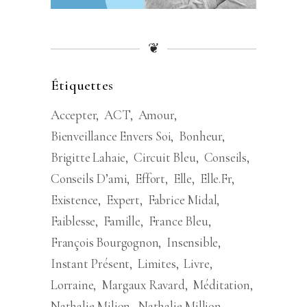
❦
Étiquettes
Accepter
ACT
Amour
Bienveillance Envers Soi
Bonheur
Brigitte Lahaie
Circuit Bleu
Conseils
Conseils D’ami
Effort
Elle
Elle.fr
Existence
Expert
Fabrice Midal
Faiblesse
Famille
France Bleu
François Bourgognon
Insensible
Instant Présent
Limites
Livre
Lorraine
Margaux Ravard
Méditation
Nathalie Milion
Nathalie Million