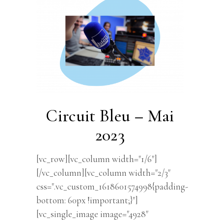
Circuit Bleu – Mai
2023
[vc_row][vc_column width="1/6"]
[/vc_column][vc_column width="2/3"
css=".vc_custom_1618601574998{padding-
bottom: 60px !important;}"]
[vc_single_image image="4928"