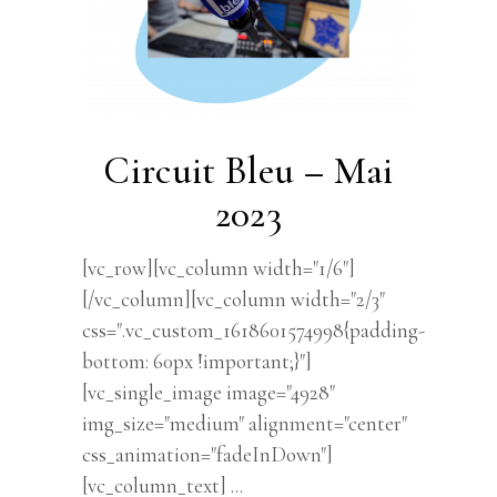
Circuit Bleu – Mai
2023
[vc_row][vc_column width="1/6"]
[/vc_column][vc_column width="2/3"
css=".vc_custom_1618601574998{padding-
bottom: 60px !important;}"]
[vc_single_image image="4928"
img_size="medium" alignment="center"
css_animation="fadeInDown"]
[vc_column_text]