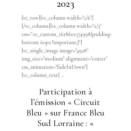
2023
[vc_row][vc_column width="1/6"]
[/vc_column][vc_column width="2/3"
css=".vc_custom_1618601574998{padding-
bottom: 60px !important;}"]
[vc_single_image image="4928"
img_size="medium" alignment="center"
css_animation="fadeInDown"]
[vc_column_text]
Participation à
l’émission « Circuit
Bleu » sur France Bleu
Sud Lorraine :
«