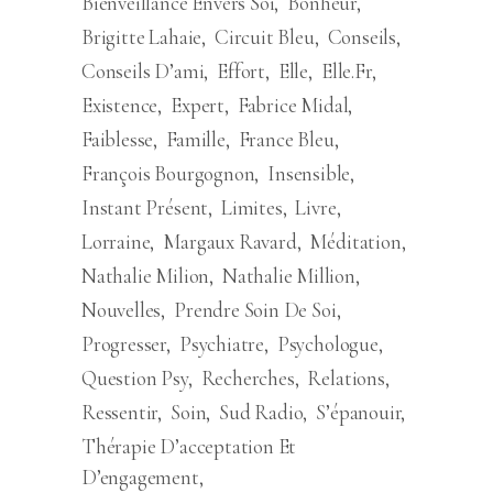
Bienveillance Envers Soi
Bonheur
Brigitte Lahaie
Circuit Bleu
Conseils
Conseils D’ami
Effort
Elle
Elle.fr
Existence
Expert
Fabrice Midal
Faiblesse
Famille
France Bleu
François Bourgognon
Insensible
Instant Présent
Limites
Livre
Lorraine
Margaux Ravard
Méditation
Nathalie Milion
Nathalie Million
Nouvelles
Prendre Soin De Soi
Progresser
Psychiatre
Psychologue
Question Psy
Recherches
Relations
Ressentir
Soin
Sud Radio
S’épanouir
Thérapie D’acceptation Et
D’engagement