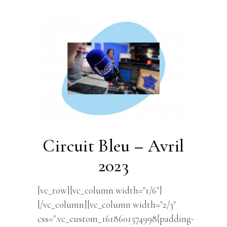
Circuit Bleu – Avril
2023
[vc_row][vc_column width="1/6"]
[/vc_column][vc_column width="2/3"
css=".vc_custom_1618601574998{padding-