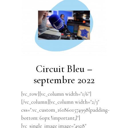
Circuit Bleu –
septembre 2022
[vc_row][vc_column width="1/6"]
[/vc_column][vc_column width="2/3"
css=".vc_custom_1618601574998{padding-
bottom: 60px !important;}"]
[vc_single_image image="4928"