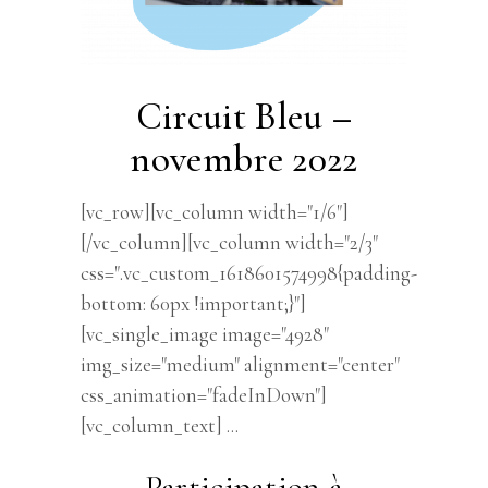
Circuit Bleu –
novembre 2022
[vc_row][vc_column width="1/6"]
[/vc_column][vc_column width="2/3"
css=".vc_custom_1618601574998{padding-
bottom: 60px !important;}"]
[vc_single_image image="4928"
img_size="medium" alignment="center"
css_animation="fadeInDown"]
[vc_column_text]
Participation à