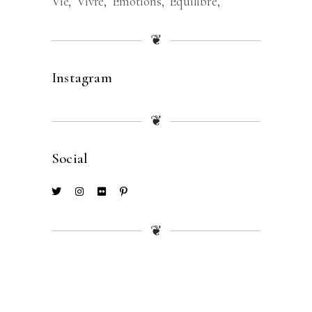
Vie
Vivre
Émotions
Équilibre
❦
Instagram
❦
Social
❦