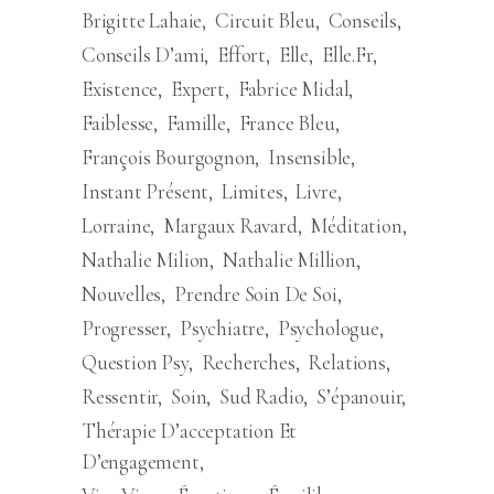
Brigitte Lahaie
Circuit Bleu
Conseils
Conseils D’ami
Effort
Elle
Elle.fr
Existence
Expert
Fabrice Midal
Faiblesse
Famille
France Bleu
François Bourgognon
Insensible
Instant Présent
Limites
Livre
Lorraine
Margaux Ravard
Méditation
Nathalie Milion
Nathalie Million
Nouvelles
Prendre Soin De Soi
Progresser
Psychiatre
Psychologue
Question Psy
Recherches
Relations
Ressentir
Soin
Sud Radio
S’épanouir
Thérapie D’acceptation Et
D’engagement